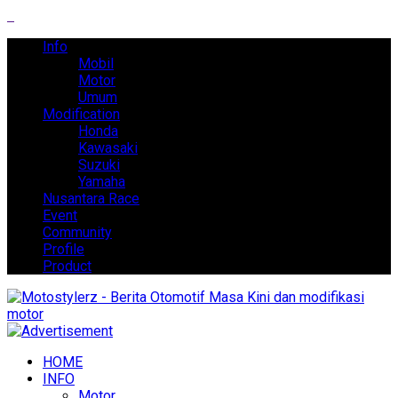
Info
Mobil
Motor
Umum
Modification
Honda
Kawasaki
Suzuki
Yamaha
Nusantara Race
Event
Community
Profile
Product
HOME
INFO
Motor