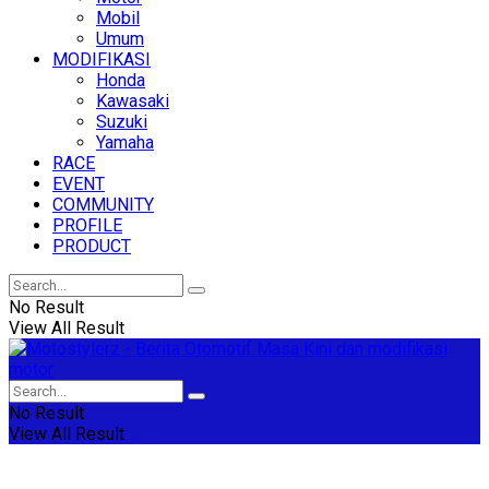
Mobil
Umum
MODIFIKASI
Honda
Kawasaki
Suzuki
Yamaha
RACE
EVENT
COMMUNITY
PROFILE
PRODUCT
No Result
View All Result
No Result
View All Result