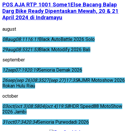
POS AJA RTP 1001 Some1Else Bacang Balap
Darg Bike Ready Dipentaskan Mewah, 20 & 21
April 2024 di Indramayu
august
08
aug
08:11
16:11
Black AutoBattle 2026 Solo
29
aug
08:53
21:53
Black Motodify 2026 Bali
september
12
sep
07:19
20:19
Senioria Demak 2026
26
sep
(sep 26)
08:35
27
(sep 27)
17:35
AJMR Motoshow 2026
Rokan Hulu Riau
october
03
oct
(oct 3)
08:58
04
(oct 4)
19:58
HDR Speed88 MotoShow
2026 Jambi
31
oct
07:34
20:34
Senioria Purwodadi 2026