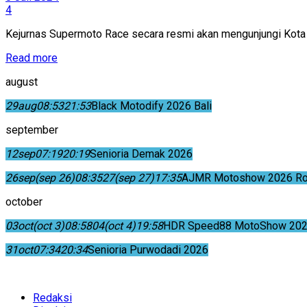
4
Kejurnas Supermoto Race secara resmi akan mengunjungi Kota S
Read more
august
29
aug
08:53
21:53
Black Motodify 2026 Bali
september
12
sep
07:19
20:19
Senioria Demak 2026
26
sep
(sep 26)
08:35
27
(sep 27)
17:35
AJMR Motoshow 2026 Rok
october
03
oct
(oct 3)
08:58
04
(oct 4)
19:58
HDR Speed88 MotoShow 202
31
oct
07:34
20:34
Senioria Purwodadi 2026
Redaksi