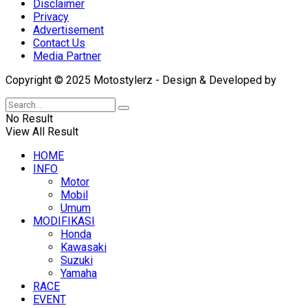
Disclaimer
Privacy
Advertisement
Contact Us
Media Partner
Copyright © 2025 Motostylerz - Design & Developed by
XUA
No Result
View All Result
HOME
INFO
Motor
Mobil
Umum
MODIFIKASI
Honda
Kawasaki
Suzuki
Yamaha
RACE
EVENT