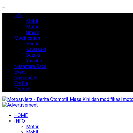
Info
Mobil
Motor
Umum
Modification
Honda
Kawasaki
Suzuki
Yamaha
Nusantara Race
Event
Community
Profile
Product
HOME
INFO
Motor
Mobil