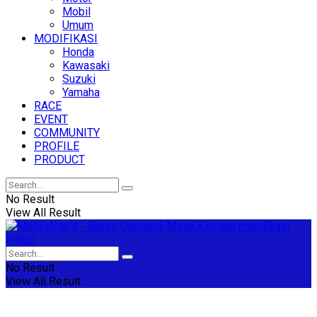
Mobil
Umum
MODIFIKASI
Honda
Kawasaki
Suzuki
Yamaha
RACE
EVENT
COMMUNITY
PROFILE
PRODUCT
No Result
View All Result
No Result
View All Result