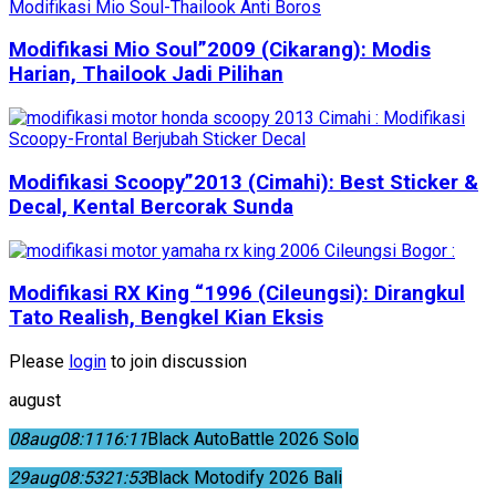
Modifikasi Mio Soul”2009 (Cikarang): Modis
Harian, Thailook Jadi Pilihan
Modifikasi Scoopy”2013 (Cimahi): Best Sticker &
Decal, Kental Bercorak Sunda
Modifikasi RX King “1996 (Cileungsi): Dirangkul
Tato Realish, Bengkel Kian Eksis
Please
login
to join discussion
august
08
aug
08:11
16:11
Black AutoBattle 2026 Solo
29
aug
08:53
21:53
Black Motodify 2026 Bali