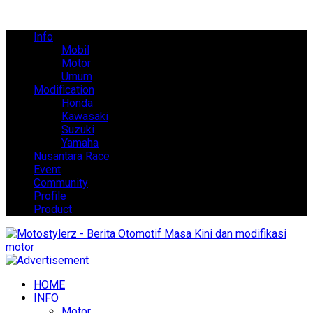
Info
Mobil
Motor
Umum
Modification
Honda
Kawasaki
Suzuki
Yamaha
Nusantara Race
Event
Community
Profile
Product
HOME
INFO
Motor