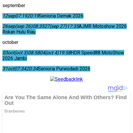
september
12
sep
07:19
20:19
Senioria Demak 2026
26
sep
(sep 26)
08:35
27
(sep 27)
17:35
AJMR Motoshow 2026
Rokan Hulu Riau
october
03
oct
(oct 3)
08:58
04
(oct 4)
19:58
HDR Speed88 MotoShow
2026 Jambi
31
oct
07:34
20:34
Senioria Purwodadi 2026