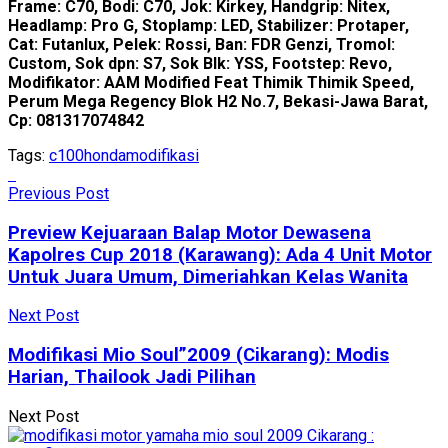
Frame: C70, Bodi: C70, Jok: Kirkey, Handgrip: Nitex,
Headlamp: Pro G, Stoplamp: LED, Stabilizer: Protaper,
Cat: Futanlux, Pelek: Rossi, Ban: FDR Genzi, Tromol:
Custom, Sok dpn: S7, Sok Blk: YSS, Footstep: Revo,
Modifikator: AAM Modified Feat Thimik Thimik Speed,
Perum Mega Regency Blok H2 No.7, Bekasi-Jawa Barat,
Cp: 081317074842
Tags:
c100
honda
modifikasi
Previous Post
Preview Kejuaraan Balap Motor Dewasena
Kapolres Cup 2018 (Karawang): Ada 4 Unit Motor
Untuk Juara Umum, Dimeriahkan Kelas Wanita
Next Post
Modifikasi Mio Soul”2009 (Cikarang): Modis
Harian, Thailook Jadi Pilihan
Next Post