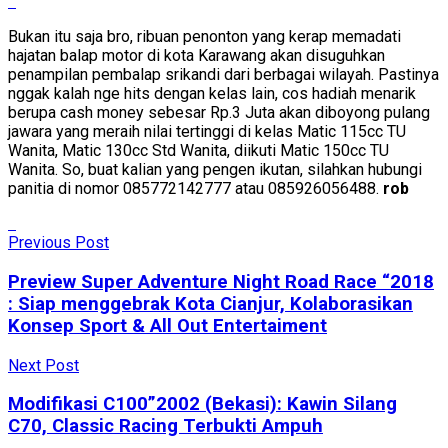
Bukan itu saja bro, ribuan penonton yang kerap memadati
hajatan balap motor di kota Karawang akan disuguhkan
penampilan pembalap srikandi dari berbagai wilayah. Pastinya
nggak kalah nge hits dengan kelas lain, cos hadiah menarik
berupa cash money sebesar Rp.3 Juta akan diboyong pulang
jawara yang meraih nilai tertinggi di kelas Matic 115cc TU
Wanita, Matic 130cc Std Wanita, diikuti Matic 150cc TU
Wanita. So, buat kalian yang pengen ikutan, silahkan hubungi
panitia di nomor 085772142777 atau 085926056488.
rob
Previous Post
Preview Super Adventure Night Road Race “2018
: Siap menggebrak Kota Cianjur, Kolaborasikan
Konsep Sport & All Out Entertaiment
Next Post
Modifikasi C100”2002 (Bekasi): Kawin Silang
C70, Classic Racing Terbukti Ampuh