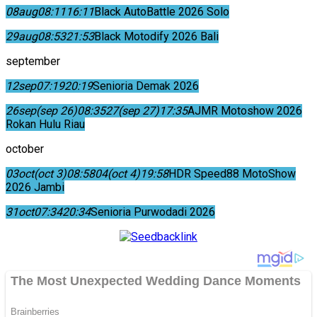
08
aug
08:11
16:11
Black AutoBattle 2026 Solo
29
aug
08:53
21:53
Black Motodify 2026 Bali
september
12
sep
07:19
20:19
Senioria Demak 2026
26
sep
(sep 26)
08:35
27
(sep 27)
17:35
AJMR Motoshow 2026
Rokan Hulu Riau
october
03
oct
(oct 3)
08:58
04
(oct 4)
19:58
HDR Speed88 MotoShow
2026 Jambi
31
oct
07:34
20:34
Senioria Purwodadi 2026