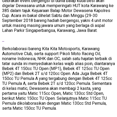
Gebrakan event bergengsi di dunia balap kuda besi akan
digelar Dewasana untuk memperingati HUT kota Karawang ke
385 dalam tajuk Kejuaraan Balap Motor Dewasena Kapolres
Cup. Acara ini bakal dihelat Sabtu dan Minggu (29-30
September 2018 bareng hadiah bergengsi, yakni 4 unit motor
untuk masing masing jawara umum yang berlaga di aspal
Lahan Parkir Singaperbangsa, Karawang, Jawa Barat.
Berkolaborasi bareng Kita Kita Motosports, Karawang
Automotive Club, serta support Pikoli Moto Racing Oil,
noname Indonesia, NHK dan OC, salah satu hajatan terbaik di
tatar sunda ini menyediakan kelas wajib alias poin, diantaranya
Bebek 4T 150cc TU Open (MP1), Bebek 4T 125cc TU Open
(MP2) dan Bebek 2T s/d 120cc Open. Ada Juga Bebek 4T
150cc TU Pemula A yang tergabung dengan Bebek 4T 125cc
TU Pemula A, serta Bebek 2T s/d 120cc Pemula. Sementara
di kelas matic, Dewasena akan membagi 2 kasta, yang
pertama yaitu Matic 115cc Open, Matic 130cc Std Open,
berikut Matic 150cc TU Open. Selanjutnya Matic 115cc TU
Pemula dikolaborasikan dengan Matic 130cc Std Pemula,
serta Matic 150cc TU Pemula.