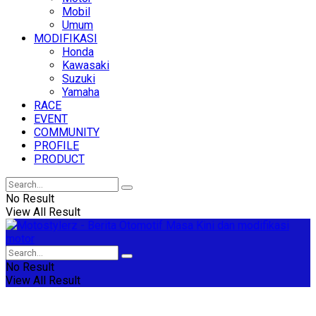
Mobil
Umum
MODIFIKASI
Honda
Kawasaki
Suzuki
Yamaha
RACE
EVENT
COMMUNITY
PROFILE
PRODUCT
No Result
View All Result
No Result
View All Result