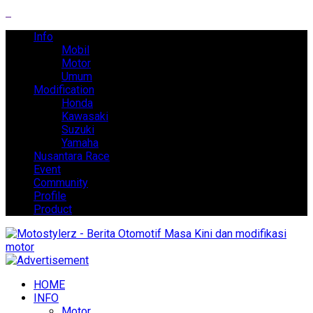
Info
Mobil
Motor
Umum
Modification
Honda
Kawasaki
Suzuki
Yamaha
Nusantara Race
Event
Community
Profile
Product
HOME
INFO
Motor