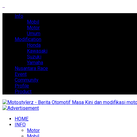
Info
Mobil
Motor
Umum
Modification
Honda
Kawasaki
Suzuki
Yamaha
Nusantara Race
Event
Community
Profile
Product
HOME
INFO
Motor
Mobil