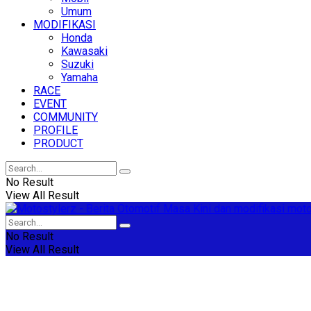
Umum
MODIFIKASI
Honda
Kawasaki
Suzuki
Yamaha
RACE
EVENT
COMMUNITY
PROFILE
PRODUCT
No Result
View All Result
No Result
View All Result