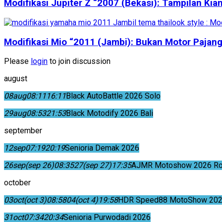
Modifikasi Jupiter Z “2007 (Bekasi): Tampilan Kia
Modifikasi Mio “2011 (Jambi): Bukan Motor Pajang
Please
login
to join discussion
august
08
aug
08:11
16:11
Black AutoBattle 2026 Solo
29
aug
08:53
21:53
Black Motodify 2026 Bali
september
12
sep
07:19
20:19
Senioria Demak 2026
26
sep
(sep 26)
08:35
27
(sep 27)
17:35
AJMR Motoshow 2026 Rok
october
03
oct
(oct 3)
08:58
04
(oct 4)
19:58
HDR Speed88 MotoShow 202
31
oct
07:34
20:34
Senioria Purwodadi 2026