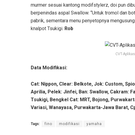
murmer sesuai kantong modifstylerz, doi pun dib
berpenindas aspal Swallow. “Untuk tromol dan b
pabrik, sementara menu penyetopnya mengusung c
knalpot Tsukigi.
Rob
CVT-Aplikas
Data Modifikasi:
Cat: Nippon, Clear: Belkote, Jok: Custom, Spion
Aprilia, Pelek: Jinfei, Ban: Swallow, Cakram: F
Tsukigi, Bengkel Cat: MRT, Bojong, Purwakart
Variasi, Wanayasa, Purwakarta-Jawa Barat, C
Tags:
fino
modifikasi
yamaha