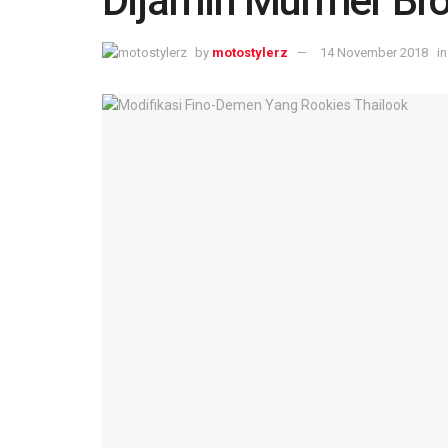
Dijamin Murmer Br
by
motostylerz
14 November 2018
in