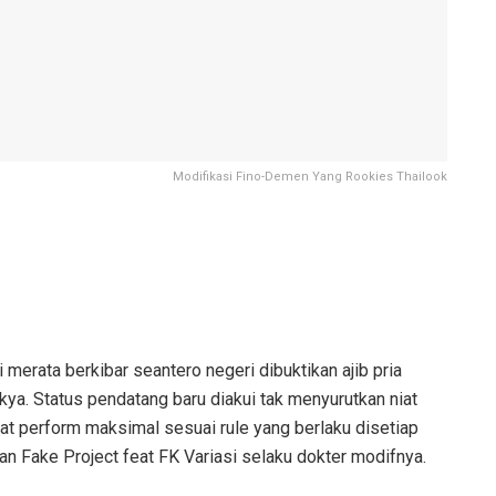
Modifikasi Fino-Demen Yang Rookies Thailook
merata berkibar seantero negeri dibuktikan ajib pria
kya. Status pendatang baru diakui tak menyurutkan niat
at perform maksimal sesuai rule yang berlaku disetiap
 Fake Project feat FK Variasi selaku dokter modifnya.