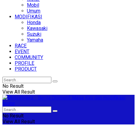
Mobil
Umum
MODIFIKASI
Honda
Kawasaki
Suzuki
Yamaha
RACE
EVENT
COMMUNITY
PROFILE
PRODUCT
No Result
View All Result
No Result
View All Result