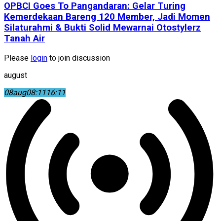
OPBCI Goes To Pangandaran: Gelar Turing
Kemerdekaan Bareng 120 Member, Jadi Momen
Silaturahmi & Bukti Solid Mewarnai Otostylerz
Tanah Air
Please
login
to join discussion
august
08
aug
08:11
16:11