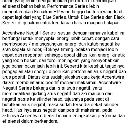
orang yang lebih mengutamakan performa di bandingkan
efisiensi bahan bakar. Performance Series lebih
mengutamakan Kenaikan HP yang tinggi dan torsi yang lebih
cepat lagi dari yang Blue Series. Untuk Blue Series dan Black
Series, di gunakan untuk kendaraan harian maupun balapan.
Accentwire Negatif Series, sesuai dengan namanya kabel ini
berfungsi untuk menyuplai energi lebih cepat, dengan cara
membypass / melangsungkan energi dari kutub negatif ke
arah kepala silinder, Efeknya timing ledakan menjadi lebih
cepat dan responsif sehingga dpaat dihasilkan energi kinetik
yang lebih besar , dan torsi meningkat, yang menyebabkan
juga bahan bakar jauh lebih irit. Seperti kita ketahui, terjadinya
pengapian atau energi, diperlukan pertemuan arus negatif dan
arus positif. Diatas kita sudah jelaskan cara kerja Accentwire
dalam membuat arus positif menjadi maksimal. Accentwire
Negatif Series bekerja dari sisi arus negatif, yaitu
memindahkan gudang arus negatif dari aki maupun dari
negatif sasis ke silinder head, tujuannya pada saat di
butuhkan arus negatif, maka sudah tersedia dekat silinder
head. Hasilnya arus negatif dan positif maksimal, pada
akhirnya Accentwire benar benar meningkatkan performa dan
efisiensi dalam berkendara.