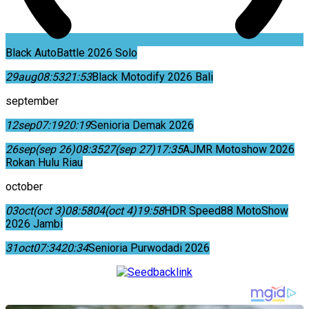
Black AutoBattle 2026 Solo
29
aug
08:53
21:53
Black Motodify 2026 Bali
september
12
sep
07:19
20:19
Senioria Demak 2026
26
sep
(sep 26)
08:35
27
(sep 27)
17:35
AJMR Motoshow 2026
Rokan Hulu Riau
october
03
oct
(oct 3)
08:58
04
(oct 4)
19:58
HDR Speed88 MotoShow
2026 Jambi
31
oct
07:34
20:34
Senioria Purwodadi 2026