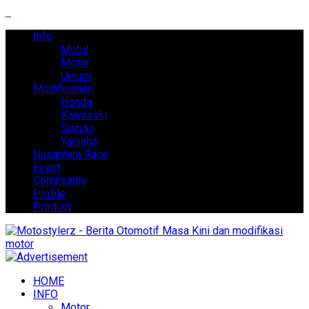
Info
Mobil
Motor
Umum
Modification
Honda
Kawasaki
Suzuki
Yamaha
Nusantara Race
Event
Community
Profile
Product
HOME
INFO
Motor