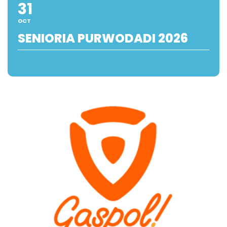
31
OCT
SENIORIA PURWODADI 2026