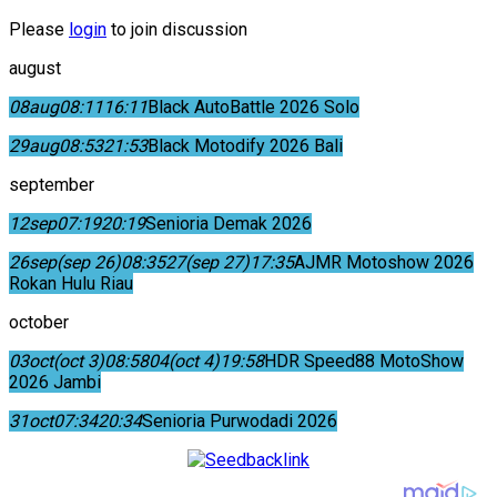
Please
login
to join discussion
august
08
aug
08:11
16:11
Black AutoBattle 2026 Solo
29
aug
08:53
21:53
Black Motodify 2026 Bali
september
12
sep
07:19
20:19
Senioria Demak 2026
26
sep
(sep 26)
08:35
27
(sep 27)
17:35
AJMR Motoshow 2026
Rokan Hulu Riau
october
03
oct
(oct 3)
08:58
04
(oct 4)
19:58
HDR Speed88 MotoShow
2026 Jambi
31
oct
07:34
20:34
Senioria Purwodadi 2026