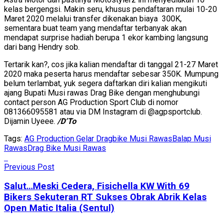
kelas bergengsi. Makin seru, khusus pendaftaran mulai 10-20
Maret 2020 melalui transfer dikenakan biaya 300K,
sementara buat team yang mendaftar terbanyak akan
mendapat surprise hadiah berupa 1 ekor kambing langsung
dari bang Hendry sob.
Tertarik kan?, cos jika kalian mendaftar di tanggal 21-27 Maret
2020 maka peserta harus mendaftar sebesar 350K. Mumpung
belum terlambat, yuk segera daftarkan diri kalian mengikuti
ajang Bupati Musi rawas Drag Bike dengan menghubungi
contact person AG Production Sport Club di nomor
081366095581 atau via DM Instagram di @agpsportclub.
Dijamin Uyeee.
/D’To
Tags:
AG Production Gelar Dragbike Musi Rawas
Balap Musi
Rawas
Drag Bike Musi Rawas
Previous Post
Salut…Meski Cedera, Fisichella KW With 69
Bikers Sekuteran RT Sukses Obrak Abrik Kelas
Open Matic Italia (Sentul)