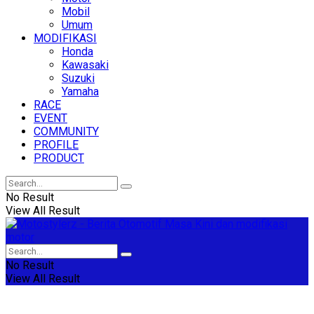
Mobil
Umum
MODIFIKASI
Honda
Kawasaki
Suzuki
Yamaha
RACE
EVENT
COMMUNITY
PROFILE
PRODUCT
No Result
View All Result
No Result
View All Result