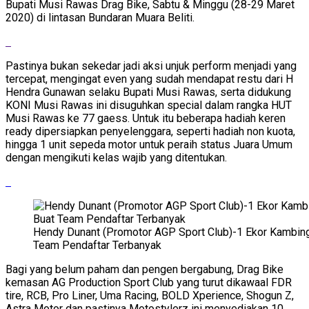
Bupati Musi Rawas Drag Bike, Sabtu & Minggu (28-29 Maret
2020) di lintasan Bundaran Muara Beliti.
Pastinya bukan sekedar jadi aksi unjuk perform menjadi yang
tercepat, mengingat even yang sudah mendapat restu dari H
Hendra Gunawan selaku Bupati Musi Rawas, serta didukung
KONI Musi Rawas ini disuguhkan special dalam rangka HUT
Musi Rawas ke 77 gaess. Untuk itu beberapa hadiah keren
ready dipersiapkan penyelenggara, seperti hadiah non kuota,
hingga 1 unit sepeda motor untuk peraih status Juara Umum
dengan mengikuti kelas wajib yang ditentukan.
Hendy Dunant (Promotor AGP Sport Club)-1 Ekor Kambing
Team Pendaftar Terbanyak
Bagi yang belum paham dan pengen bergabung, Drag Bike
kemasan AG Production Sport Club yang turut dikawaal FDR
tire, RCB, Pro Liner, Uma Racing, BOLD Xperience, Shogun Z,
Astra Motor dan pastinya Motostylerz ini menyediakan 10