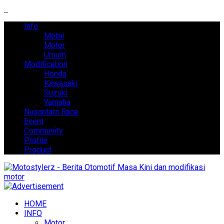
Info
Mobil
Motor
Umum
Modification
Honda
Kawasaki
Suzuki
Yamaha
Nusantara Race
Event
Community
Profile
Product
HOME
INFO
Motor