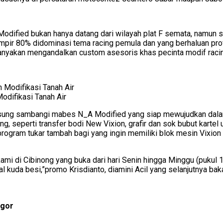
 Modified bukan hanya datang dari wilayah plat F semata, namun
ir 80% didominasi tema racing pemula dan yang berhaluan profes
banyakan mengandalkan custom asesoris khas pecinta modif racing 
odifikasi Tanah Air
angsung sambangi mabes N_A Modified yang siap mewujudkan dala
ing, seperti transfer bodi New Vixion, grafir dan sok bubut kart
ram tukar tambah bagi yang ingin memiliki blok mesin Vixion be
mi di Cibinong yang buka dari hari Senin hingga Minggu (pukul 10
hal kuda besi,”promo Krisdianto, diamini Acil yang selanjutny
ogor