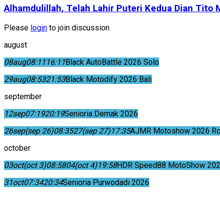
Alhamdulillah, Telah Lahir Puteri Kedua Dian Tito
Please
login
to join discussion
august
08
aug
08:11
16:11
Black AutoBattle 2026 Solo
29
aug
08:53
21:53
Black Motodify 2026 Bali
september
12
sep
07:19
20:19
Senioria Demak 2026
26
sep
(sep 26)
08:35
27
(sep 27)
17:35
AJMR Motoshow 2026 Rok
october
03
oct
(oct 3)
08:58
04
(oct 4)
19:58
HDR Speed88 MotoShow 202
31
oct
07:34
20:34
Senioria Purwodadi 2026