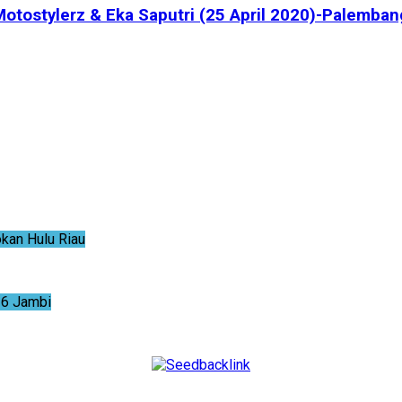
 Motostylerz & Eka Saputri (25 April 2020)-Palemban
an Hulu Riau
6 Jambi