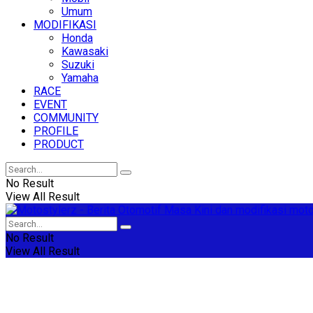
Umum
MODIFIKASI
Honda
Kawasaki
Suzuki
Yamaha
RACE
EVENT
COMMUNITY
PROFILE
PRODUCT
No Result
View All Result
No Result
View All Result