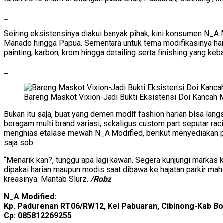
Seiring eksistensinya diakui banyak pihak, kini konsumen N_A
Manado hingga Papua. Sementara untuk tema modifikasinya hamp
painting, karbon, krom hingga detailing serta finishing yang ke
Bareng Maskot Vixion-Jadi Bukti Eksistensi Doi Kancah M
Bukan itu saja, buat yang demen modif fashion harian bisa l
beragam multi brand variasi, sekaligus custom part seputar rac
menghias etalase mewah N_A Modified, berikut menyediakan prog
saja sob.
“Menarik kan?, tunggu apa lagi kawan. Segera kunjungi markas ka
dipakai harian maupun modis saat dibawa ke hajatan parkir ma
kreasinya. Mantab Slurz.
/Robz
N_A Modified:
Kp. Padurenan RT06/RW12, Kel Pabuaran, Cibinong-Kab B
Cp: 085812269255