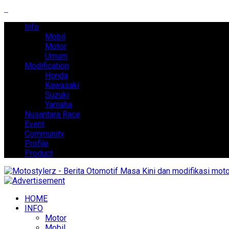
Info
Mobil
Motor
Umum
Modification
Honda
Kawasaki
Suzuki
Yamaha
Nusantara Race
Event
Community
Profile
Product
HOME
INFO
Motor
Mobil