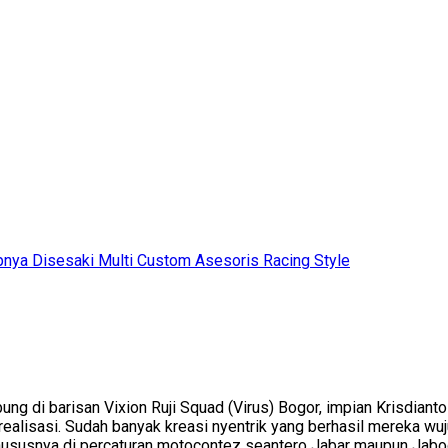
nya Disesaki Multi Custom Asesoris Racing Style
ung di barisan Vixion Ruji Squad (Virus) Bogor, impian Krisdiant
 terealisasi. Sudah banyak kreasi nyentrik yang berhasil mereka
 khususnya di percaturan motocontez seantero Jabar maupun Jab