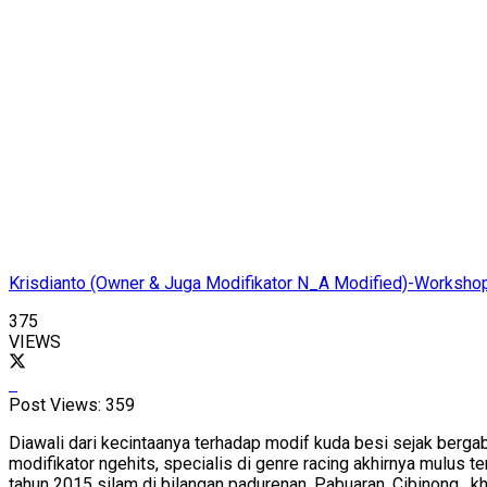
Krisdianto (Owner & Juga Modifikator N_A Modified)-Workshop
375
VIEWS
Post Views:
359
Diawali dari kecintaanya terhadap modif kuda besi sejak bergab
modifikator ngehits, specialis di genre racing akhirnya mulus
tahun 2015 silam di bilangan padurenan, Pabuaran, Cibinong ,