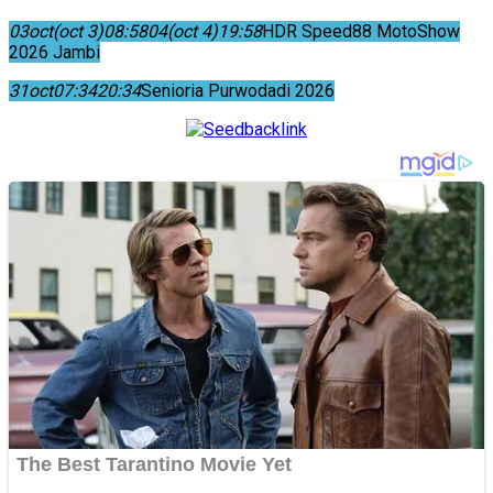
03
oct
(oct 3)
08:58
04
(oct 4)
19:58
HDR Speed88 MotoShow
2026 Jambi
31
oct
07:34
20:34
Senioria Purwodadi 2026