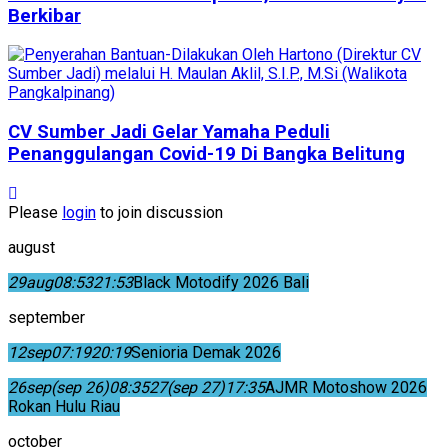
Berkibar
CV Sumber Jadi Gelar Yamaha Peduli
Penanggulangan Covid-19 Di Bangka Belitung
Please
login
to join discussion
august
29
aug
08:53
21:53
Black Motodify 2026 Bali
september
12
sep
07:19
20:19
Senioria Demak 2026
26
sep
(sep 26)
08:35
27
(sep 27)
17:35
AJMR Motoshow 2026
Rokan Hulu Riau
october