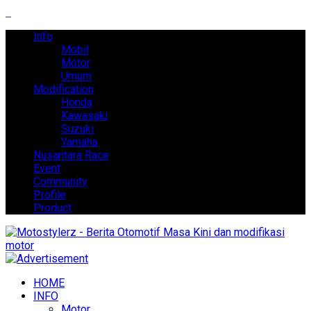
Info
Mobil
Motor
Umum
Modification
Honda
Kawasaki
Suzuki
Yamaha
Nusantara Race
Event
Community
Profile
Product
HOME
INFO
Motor