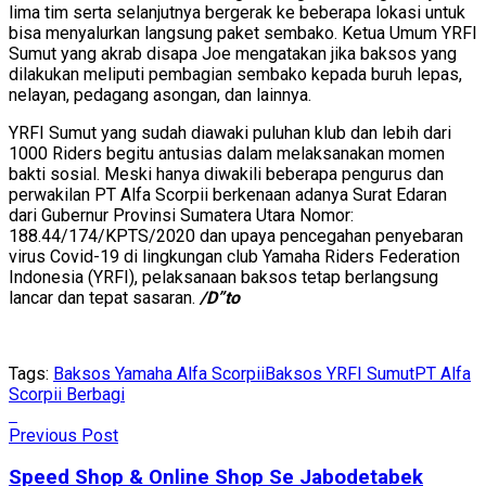
lima tim serta selanjutnya bergerak ke beberapa lokasi untuk
bisa menyalurkan langsung paket sembako. Ketua Umum YRFI
Sumut yang akrab disapa Joe mengatakan jika baksos yang
dilakukan meliputi pembagian sembako kepada buruh lepas,
nelayan, pedagang asongan, dan lainnya.
YRFI Sumut yang sudah diawaki puluhan klub dan lebih dari
1000 Riders begitu antusias dalam melaksanakan momen
bakti sosial. Meski hanya diwakili beberapa pengurus dan
perwakilan PT Alfa Scorpii berkenaan adanya Surat Edaran
dari Gubernur Provinsi Sumatera Utara Nomor:
188.44/174/KPTS/2020 dan upaya pencegahan penyebaran
virus Covid-19 di lingkungan club Yamaha Riders Federation
Indonesia (YRFI), pelaksanaan baksos tetap berlangsung
lancar dan tepat sasaran.
/D”to
Tags:
Baksos Yamaha Alfa Scorpii
Baksos YRFI Sumut
PT Alfa
Scorpii Berbagi
Previous Post
Speed Shop & Online Shop Se Jabodetabek