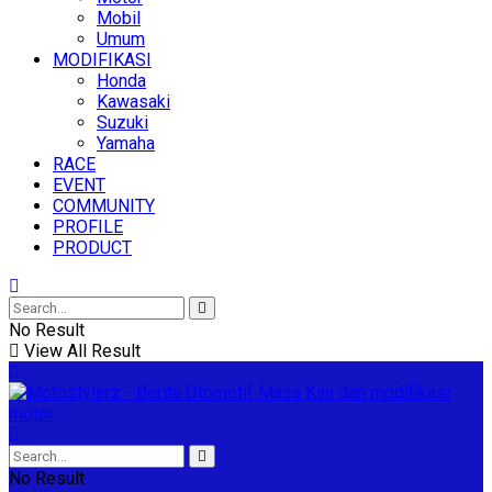
Mobil
Umum
MODIFIKASI
Honda
Kawasaki
Suzuki
Yamaha
RACE
EVENT
COMMUNITY
PROFILE
PRODUCT
No Result
View All Result
No Result