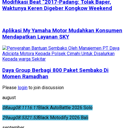
Modifikasi Beat “2017-Padang: Tolak Baper,
Waktunya Keren Digeber Kongkow Weekend
Aplikasi My Yamaha Motor Mudahkan Konsumen
Mendapatkan Layanan SKY
Daya Group Berbagi 800 Paket Sembako Di
Momen Ramadhan
Please
login
to join discussion
august
08
aug
08:11
16:11
Black AutoBattle 2026 Solo
29
aug
08:53
21:53
Black Motodify 2026 Bali
september