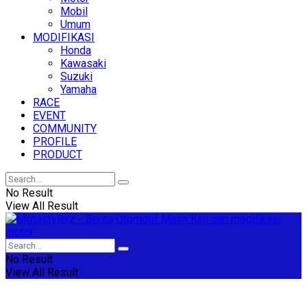
Mobil
Umum
MODIFIKASI
Honda
Kawasaki
Suzuki
Yamaha
RACE
EVENT
COMMUNITY
PROFILE
PRODUCT
No Result
View All Result
No Result
View All Result