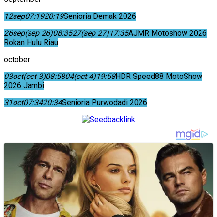
12
sep
07:19
20:19
Senioria Demak 2026
26
sep
(sep 26)
08:35
27
(sep 27)
17:35
AJMR Motoshow 2026
Rokan Hulu Riau
october
03
oct
(oct 3)
08:58
04
(oct 4)
19:58
HDR Speed88 MotoShow
2026 Jambi
31
oct
07:34
20:34
Senioria Purwodadi 2026