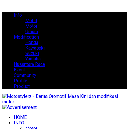
Info
Mobil
Motor
Umum
Modification
Honda
Kawasaki
Suzuki
Yamaha
Nusantara Race
Event
Community
Profile
Product
HOME
INFO
Motor