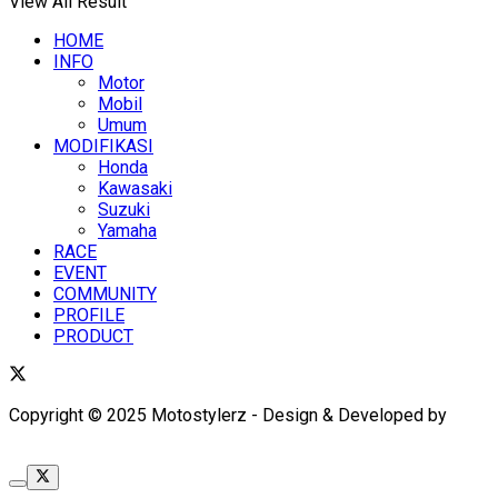
View All Result
HOME
INFO
Motor
Mobil
Umum
MODIFIKASI
Honda
Kawasaki
Suzuki
Yamaha
RACE
EVENT
COMMUNITY
PROFILE
PRODUCT
Copyright © 2025 Motostylerz - Design & Developed by
XUANTUM