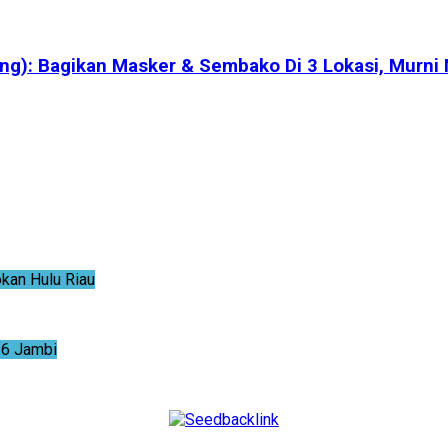
pung): Bagikan Masker & Sembako Di 3 Lokasi, Mur
an Hulu Riau
6 Jambi