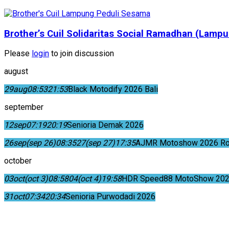
Brother’s Cuil Solidaritas Social Ramadhan (Lam
Please
login
to join discussion
august
29
aug
08:53
21:53
Black Motodify 2026 Bali
september
12
sep
07:19
20:19
Senioria Demak 2026
26
sep
(sep 26)
08:35
27
(sep 27)
17:35
AJMR Motoshow 2026 Rok
october
03
oct
(oct 3)
08:58
04
(oct 4)
19:58
HDR Speed88 MotoShow 202
31
oct
07:34
20:34
Senioria Purwodadi 2026