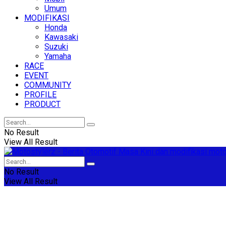
Umum
MODIFIKASI
Honda
Kawasaki
Suzuki
Yamaha
RACE
EVENT
COMMUNITY
PROFILE
PRODUCT
No Result
View All Result
No Result
View All Result