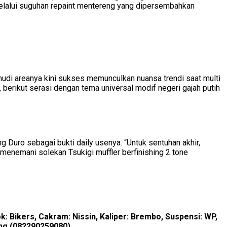
elalui suguhan repaint mentereng yang dipersembahkan
mudi areanya kini sukses memunculkan nuansa trendi saat multi
berikut serasi dengan tema universal modif negeri gajah putih
 Duro sebagai bukti daily usenya. “Untuk sentuhan akhir,
enemani solekan Tsukigi muffler berfinishing 2 tone
k: Bikers, Cakram: Nissin, Kaliper: Brembo, Suspensi: WP,
dang (082290259080)