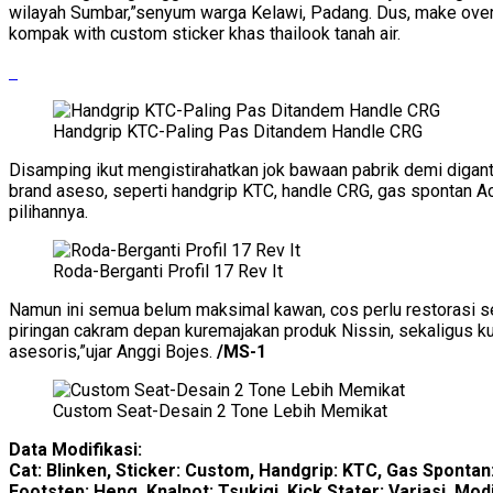
wilayah Sumbar,”senyum warga Kelawi, Padang. Dus, make over
kompak with custom sticker khas thailook tanah air.
Handgrip KTC-Paling Pas Ditandem Handle CRG
Disamping ikut mengistirahatkan jok bawaan pabrik demi digant
brand aseso, seperti handgrip KTC, handle CRG, gas spontan Ac
pilihannya.
Roda-Berganti Profil 17 Rev It
Namun ini semua belum maksimal kawan, cos perlu restorasi sel
piringan cakram depan kuremajakan produk Nissin, sekaligus k
asesoris,”ujar Anggi Bojes.
/MS-1
Custom Seat-Desain 2 Tone Lebih Memikat
Data Modifikasi:
Cat: Blinken, Sticker: Custom, Handgrip: KTC, Gas Spontan
Footstep: Heng, Knalpot: Tsukigi, Kick Stater: Variasi, M