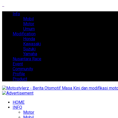
Info
Mobil
Motor
Umum
Modification
Honda
Kawasaki
Suzuki
Yamaha
Nusantara Race
Event
Community
Profile
Product
HOME
INFO
Motor
Mobil