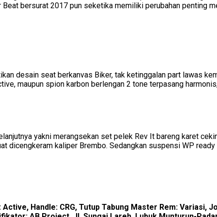
 Beat bersurat 2017 pun seketika memiliki perubahan penting m
ikan desain seat berkanvas Biker, tak ketinggalan part lawas ke
tive, maupun spion karbon berlengan 2 tone terpasang harmonis, 
anjutnya yakni merangsekan set pelek Rev It bareng karet ceking
uat dicengkeram kaliper Brembo. Sedangkan suspensi WP ready m
: Active, Handle: CRG, Tutup Tabung Master Rem: Variasi, Jo
odifikator: AB Project, Jl. Sungai Lareh, Lubuk Munturun-Pa