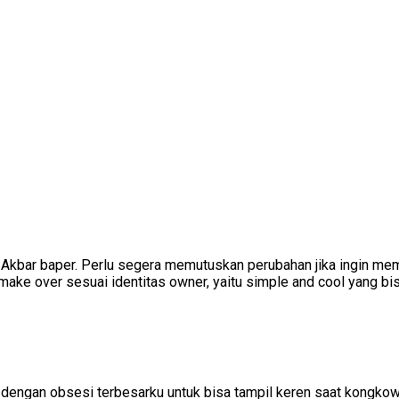
l Akbar baper. Perlu segera memutuskan perubahan jika ingin me
n make over sesuai identitas owner, yaitu simple and cool yang b
ti dengan obsesi terbesarku untuk bisa tampil keren saat kong