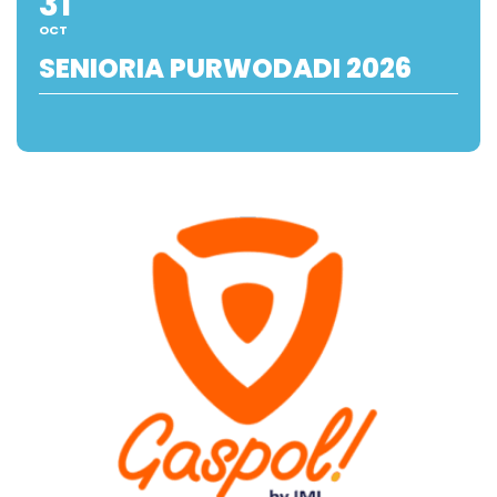
31
OCT
SENIORIA PURWODADI 2026