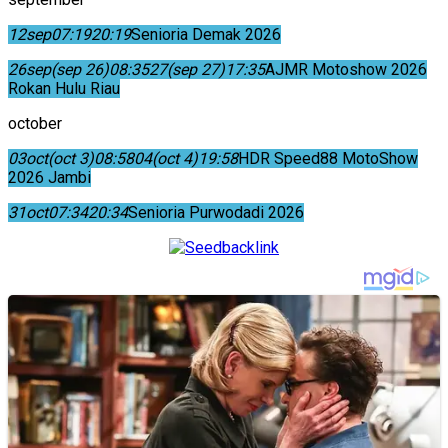
12
sep
07:19
20:19
Senioria Demak 2026
26
sep
(sep 26)
08:35
27
(sep 27)
17:35
AJMR Motoshow 2026
Rokan Hulu Riau
october
03
oct
(oct 3)
08:58
04
(oct 4)
19:58
HDR Speed88 MotoShow
2026 Jambi
31
oct
07:34
20:34
Senioria Purwodadi 2026