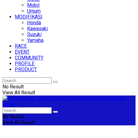
Mobil
Umum
MODIFIKASI
Honda
Kawasaki
Suzuki
Yamaha
RACE
EVENT
COMMUNITY
PROFILE
PRODUCT
No Result
View All Result
No Result
View All Result