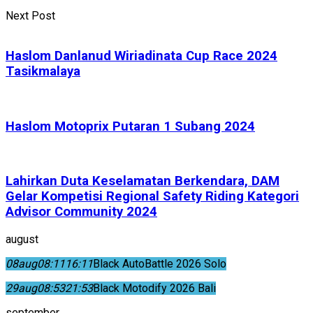
Next Post
Haslom Danlanud Wiriadinata Cup Race 2024
Tasikmalaya
Haslom Motoprix Putaran 1 Subang 2024
Lahirkan Duta Keselamatan Berkendara, DAM
Gelar Kompetisi Regional Safety Riding Kategori
Advisor Community 2024
august
08
aug
08:11
16:11
Black AutoBattle 2026 Solo
29
aug
08:53
21:53
Black Motodify 2026 Bali
september