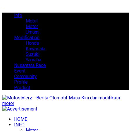
Info
Mobil
Motor
Umum
Modification
Honda
Kawasaki
Suzuki
Yamaha
Nusantara Race
Event
Community
Profile
Product
HOME
INFO
Motor