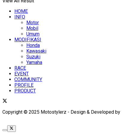
View All Result
HOME
INFO
Motor
Mobil
Umum
MODIFIKASI
Honda
Kawasaki
Suzuki
Yamaha
RACE
EVENT
COMMUNITY
PROFILE
PRODUCT
Copyright © 2025 Motostylerz - Design & Developed by
XUANTUM