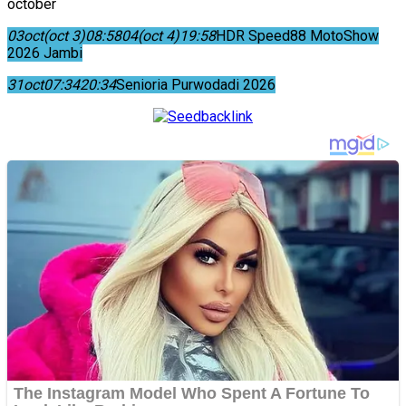
october
03
oct
(oct 3)
08:58
04
(oct 4)
19:58
HDR Speed88 MotoShow
2026 Jambi
31
oct
07:34
20:34
Senioria Purwodadi 2026