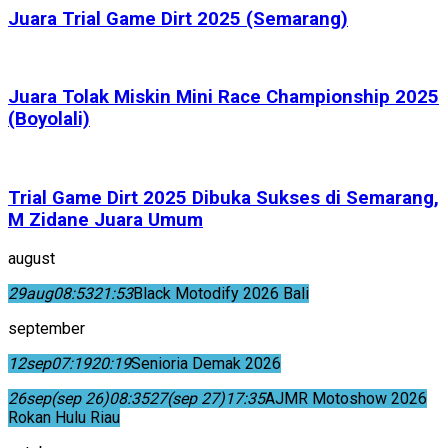
Juara Trial Game Dirt 2025 (Semarang)
Juara Tolak Miskin Mini Race Championship 2025
(Boyolali)
Trial Game Dirt 2025 Dibuka Sukses di Semarang,
M Zidane Juara Umum
august
29
aug
08:53
21:53
Black Motodify 2026 Bali
september
12
sep
07:19
20:19
Senioria Demak 2026
26
sep
(sep 26)
08:35
27
(sep 27)
17:35
AJMR Motoshow 2026
Rokan Hulu Riau