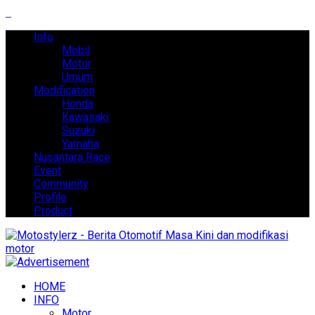
Info
Mobil
Motor
Umum
Modification
Honda
Kawasaki
Suzuki
Yamaha
Nusantara Race
Event
Community
Profile
Product
HOME
INFO
Motor