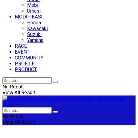
Mobil
Umum
MODIFIKASI
Honda
Kawasaki
Suzuki
Yamaha
RACE
EVENT
COMMUNITY
PROFILE
PRODUCT
No Result
View All Result
No Result
View All Result