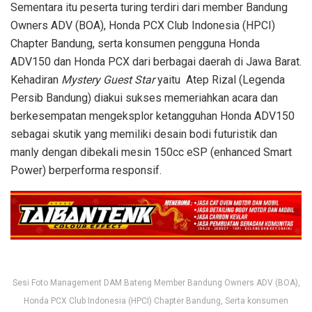
Sementara itu peserta turing terdiri dari member Bandung
Owners ADV (BOA), Honda PCX Club Indonesia (HPCI)
Chapter Bandung, serta konsumen pengguna Honda
ADV150 dan Honda PCX dari berbagai daerah di Jawa Barat.
Kehadiran
Mystery Guest Star
yaitu Atep Rizal (Legenda
Persib Bandung) diakui sukses memeriahkan acara dan
berkesempatan mengeksplor ketangguhan Honda ADV150
sebagai skutik yang memiliki desain bodi futuristik dan
manly dengan dibekali mesin 150cc eSP (enhanced Smart
Power) berperforma responsif.
Sesi Foto Management DAM Bateng Member Bandung Owners ADV (BOA),
Honda PCX Club Indonesia (HPCI) Chapter Bandung, Serta konsumen