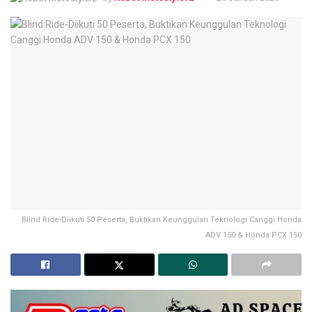
Blind Ride-Diikuti 50 Peserta, Buktikan Keunggulan Teknologi Canggi Honda
ADV 150 & Honda PCX 150