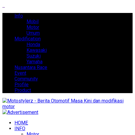
Info
Mobil
Motor
Umum
Modification
Honda
Kawasaki
Suzuki
Yamaha
Nusantara Race
Event
Community
Profile
Product
HOME
INFO
Motor