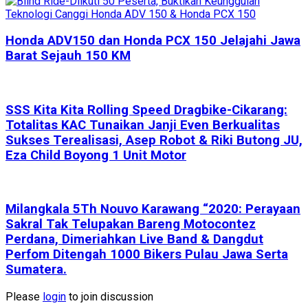
Honda ADV150 dan Honda PCX 150 Jelajahi Jawa
Barat Sejauh 150 KM
SSS Kita Kita Rolling Speed Dragbike-Cikarang:
Totalitas KAC Tunaikan Janji Even Berkualitas
Sukses Terealisasi, Asep Robot & Riki Butong JU,
Eza Child Boyong 1 Unit Motor
Milangkala 5Th Nouvo Karawang “2020: Perayaan
Sakral Tak Telupakan Bareng Motocontez
Perdana, Dimeriahkan Live Band & Dangdut
Perfom Ditengah 1000 Bikers Pulau Jawa Serta
Sumatera.
Please
login
to join discussion