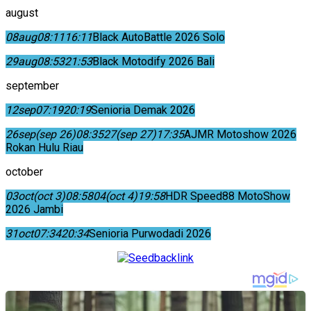
august
08
aug
08:11
16:11
Black AutoBattle 2026 Solo
29
aug
08:53
21:53
Black Motodify 2026 Bali
september
12
sep
07:19
20:19
Senioria Demak 2026
26
sep
(sep 26)
08:35
27
(sep 27)
17:35
AJMR Motoshow 2026
Rokan Hulu Riau
october
03
oct
(oct 3)
08:58
04
(oct 4)
19:58
HDR Speed88 MotoShow
2026 Jambi
31
oct
07:34
20:34
Senioria Purwodadi 2026