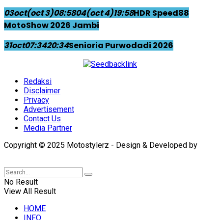
03
oct
(oct 3)
08:58
04
(oct 4)
19:58
HDR Speed88
MotoShow 2026 Jambi
31
oct
07:34
20:34
Senioria Purwodadi 2026
Redaksi
Disclaimer
Privacy
Advertisement
Contact Us
Media Partner
Copyright © 2025 Motostylerz - Design & Developed by
XUANTUM
No Result
View All Result
HOME
INFO