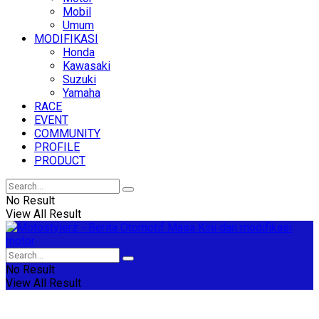
Mobil
Umum
MODIFIKASI
Honda
Kawasaki
Suzuki
Yamaha
RACE
EVENT
COMMUNITY
PROFILE
PRODUCT
No Result
View All Result
No Result
View All Result