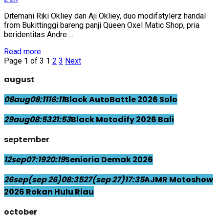
Ditemani Riki Okliey dan Aji Okliey, duo modifstylerz handal
from Bukittinggi bareng panji Queen Oxel Matic Shop, pria
beridentitas Andre ...
Read more
Page 1 of 3
1
2
3
Next
august
08
aug
08:11
16:11
Black AutoBattle 2026 Solo
29
aug
08:53
21:53
Black Motodify 2026 Bali
september
12
sep
07:19
20:19
Senioria Demak 2026
26
sep
(sep 26)
08:35
27
(sep 27)
17:35
AJMR Motoshow
2026 Rokan Hulu Riau
october