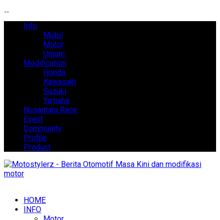
Info
Mobil
Motor
Umum
Modification
Honda
Kawasaki
Suzuki
Yamaha
Nusantara Race
Event
Community
Profile
Product
HOME
INFO
Motor